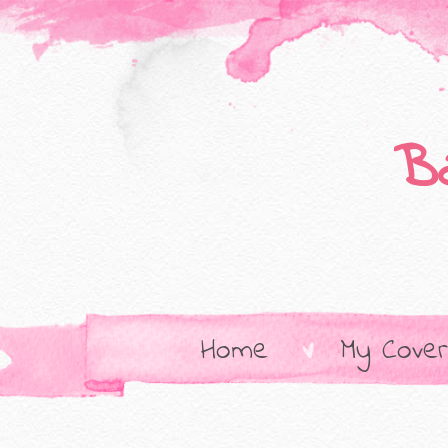
B
Home
My Cover