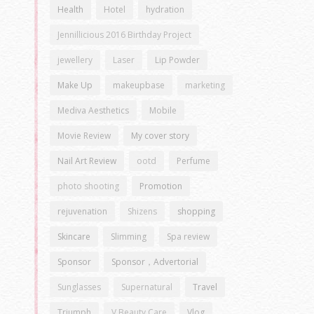
Health
Hotel
hydration
Jennillicious 2016 Birthday Project
jewellery
Laser
Lip Powder
Make Up
makeupbase
marketing
Mediva Aesthetics
Mobile
Movie Review
My cover story
Nail Art Review
ootd
Perfume
photo shooting
Promotion
、
rejuvenation
Shizens
shopping
Skincare
Slimming
Spa review
Sponsor
Sponsor，Advertorial
Sunglasses
Supernatural
Travel
Triumph
V Beauty Care
Vlog