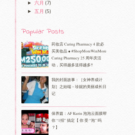
六月
(7)
►
五月
(5)
►
Popular Posts
药妆店 Caring Pharmacy 4 款必
买美妆品 ● #ShopMoreWinMore
Caring Pharmacy 25 周年庆活
动，买得越多送得越多‼️
我的封面故事：［女神养成计
划］之始端－珍妮的美丽成长日
记
保养篇：AF Kurin 泡泡云面膜帮
你 “1招” 搞定【 你 受 “泡” 吗
？】