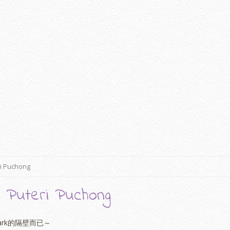
ri Puchong
 Puteri Puchong
ark的隔壁而已～