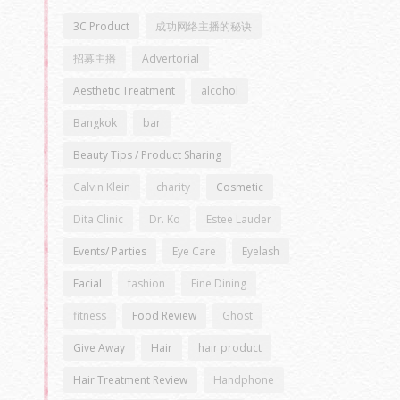
3C Product
成功网络主播的秘诀
招募主播
Advertorial
Aesthetic Treatment
alcohol
Bangkok
bar
Beauty Tips / Product Sharing
Calvin Klein
charity
Cosmetic
Dita Clinic
Dr. Ko
Estee Lauder
Events/ Parties
Eye Care
Eyelash
Facial
fashion
Fine Dining
fitness
Food Review
Ghost
Give Away
Hair
hair product
Hair Treatment Review
Handphone