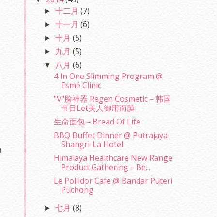
十二月
(7)
►
十一月
(6)
►
十月
(5)
►
九月
(5)
►
八月
(6)
▼
4 In One Slimming Program @
Esmé Clinic
"V"脸神器 Regen Cosmetic－韩国
节目Let美人御用面膜
生命面包－Bread Of Life
BBQ Buffet Dinner @ Putrajaya
Shangri-La Hotel
的
Himalaya Healthcare New Range
Product Gathering－Be...
Le Pollidor Cafe @ Bandar Puteri
Puchong
七月
(8)
►