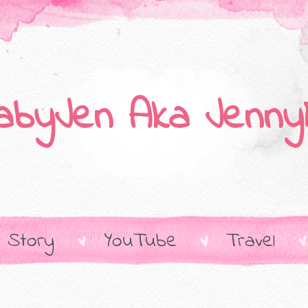
abyJen Aka Jenny
 Story
YouTube
Travel
Beauty-Fashion-Food--Event-Lifestyle