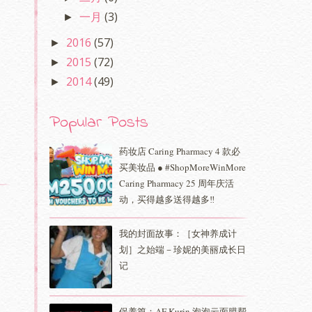
一月
(3)
►
2016
(57)
►
2015
(72)
►
2014
(49)
►
Popular Posts
药妆店 Caring Pharmacy 4 款必
买美妆品 ● #ShopMoreWinMore
Caring Pharmacy 25 周年庆活
动，买得越多送得越多‼️
我的封面故事：［女神养成计
划］之始端－珍妮的美丽成长日
记
保养篇：AF Kurin 泡泡云面膜帮