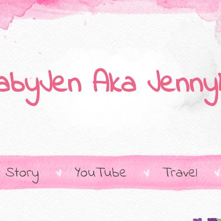
abyJen Aka Jenny
 Story
YouTube
Travel
Beauty-Fashion-Food--Event-Lifestyle