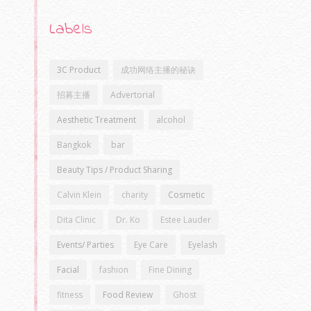
Labels
3C Product
成功网络主播的秘诀
招募主播
Advertorial
Aesthetic Treatment
alcohol
Bangkok
bar
Beauty Tips / Product Sharing
Calvin Klein
charity
Cosmetic
Dita Clinic
Dr. Ko
Estee Lauder
Events/ Parties
Eye Care
Eyelash
Facial
fashion
Fine Dining
fitness
Food Review
Ghost