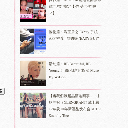
你 “1招” 搞定【 你 受 “泡” 吗
？】
购物篇：淘宝乐之 Ezbuy 手机
APP 推荐 - 网购好 "EASY BUY"
活动篇：BE Beautiful, BE
Yourself - BE 创意化妆 @ Muse
By Watson
【当我们谈起品酒这回事……】
格兰冠（GLENGRANT) 威士忌
12年及18年新酒品发布会 @ The
Social，Trec