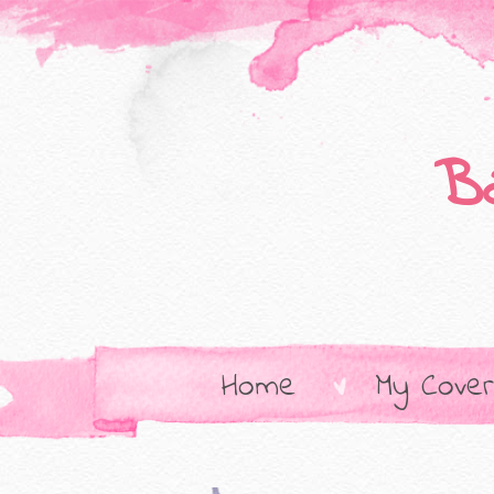
B
Home
My Cover