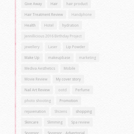
Give Away
Hair
hair product
Hair Treatment Review
Handphone
Health
Hotel
hydration
Jennillicious 2016 Birthday Project
jewellery
Laser
Lip Powder
Make Up
makeupbase
marketing
Mediva Aesthetics
Mobile
Movie Review
My cover story
Nail Art Review
ootd
Perfume
photo shooting
Promotion
rejuvenation
Shizens
shopping
Skincare
Slimming
Spa review
Sponsor
Sponsor，Advertorial