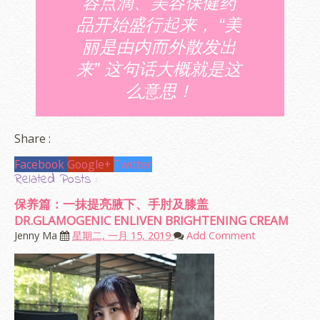
容点滴、美容保健药
品开始盛行起来， “美
丽是由内而外散发出
来” 这句话大概就是这
么意思！
Share :
Facebook
Google+
Twitter
Related Posts :
保养篇：一抹提亮腋下、手肘及膝盖
DR.GLAMOGENIC ENLIVEN BRIGHTENING CREAM
Jenny Ma
星期二, 一月 15, 2019
Add Comment