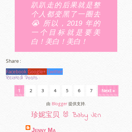
趴趴走的后果就是整
个人都变黑了一圈去
😭 所以，2019 年的
一个目标就是要美
白！美白！美白！
Share :
Facebook
Google+
Twitter
Related Posts :
1
2
3
4
5
6
7
Next »
由
Blogger
提供支持.
珍妮宝贝 🐰 Baby Jen
Jenny Ma