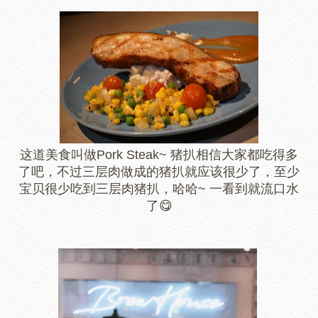
这道美食叫做Pork Steak~ 猪扒相信大家都吃得多
了吧，不过三层肉做成的猪扒就应该很少了，至少
宝贝很少吃到三层肉猪扒，哈哈~ 一看到就流口水
了😋