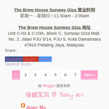
The Brew House Sunway Giza 营业时间
星期一 - 星期日 / 11:30am - 2:00am
The Brew House Sunway Giza 地址
Unit C-03 & C-03A, Block C, Sunway Giza Mall,
No. 2, Jalan PJU 5/14, PJU 5, Kota Damansara
47810 Petaling Jaya, Malaysia.
Share :
Facebook
Google+
Twitter
Related Posts :
1
2
3
4
5
6
7
Next »
由
Blogger
提供支持.
珍妮宝贝 🐰 Baby Jen
Jenny Ma