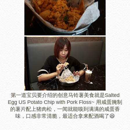
第一道宝贝要介绍的创意马铃薯美食就是Salted
Egg US Potato Chip with Pork Floss~ 用咸蛋腌制
的薯片配上猪肉松，一闻就能嗅到满满的咸蛋香
味，口感非常清脆，最适合拿来配酒喝了😆