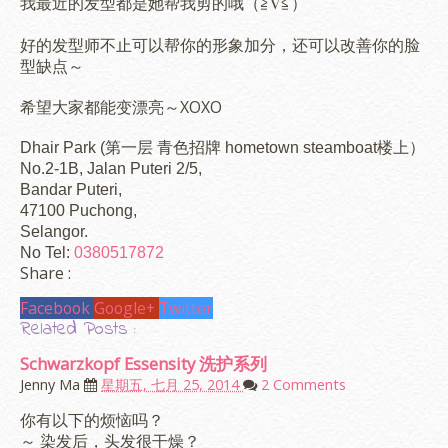
我最近的发型都是她帮我剪的哦（≧∇≦）
好的发型师不止可以帮你的形象加分，还可以改善你的脸
型缺点～
希望大家都能变漂亮～XOXO
Dhair Park (第一层 青色招牌 hometown steamboat楼上）
No.2-1B, Jalan Puteri 2/5,
Bandar Puteri,
47100 Puchong,
Selangor.
No Tel:
0380517872
Share :
Facebook
Google+
Twitter
Related Posts :
Schwarzkopf Essensity 洗护系列
Jenny Ma
星期五, 七月 25, 2014
2 Comments
你有以下的烦恼吗？
～ 染发后，头发很干燥？