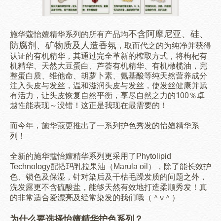
不含阿摩尼亚、硅、
施华蔻怡嬗精华系列的
所有产品均
防腐剂、矿物质及人造香氛
，取而代之的为纯净并获得
认证的有机精华，其通过完全革新的榨取方式，将枸杞有
机精华、天然大豆蛋白、芦荟有机精华、有机橄榄油，完
整蛋白质、维他命、胡萝卜素、氨基酸等纯天然营养成分
注入头皮与发丝，温和滋润头皮与发丝，使发丝健康并赋
有活力，让头皮恢复自然平衡，享尽自然之力的100％卓
越性能表现～没错！这正是我现在最需要的！
怡嬗精华系
而今年，施华蔻更推出了一系列护色秀发的
列！
全新的施华蔻怡嬗精华系列更采用了Phytolipid
Technology配搭
玛乳拉果油（Marula oil），除了
能长效护
色、锁色及保湿，针对染后及干枯毛躁发质的问题之外
，
洗发露更不含硫酸盐，能够天然有效地打造柔顺秀发！真
的非常适合爱漂亮及经常染发的我们哦（＾ν＾）
为什么要选择
怡嬗精华
护色
系列？