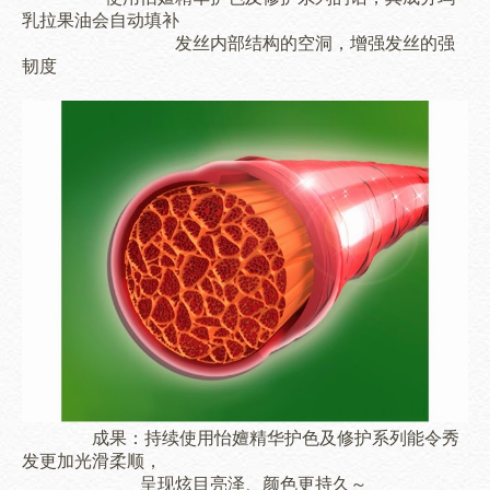
乳拉果油会自动填补
发丝内部结构的空洞，增强发丝的强
韧度
成果：持续使用
怡嬗精华护色及修护系列能令
秀
发更加光滑柔顺，
呈现炫目亮泽、颜色更持久～