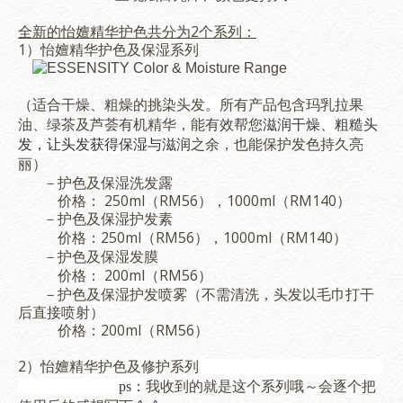
全新的怡嬗精华护色共分为2个系列：
1）怡嬗精华护色及保湿系列
（适合干燥、粗燥的挑染头发
。
所有产品包含玛乳拉果
油、绿茶及芦荟有机精华，能有效帮您
滋润干燥、粗糙头
发，让头发获得保湿与滋润
之余，也能保护发色持久亮
丽）
－护色及保湿洗发露
价格： 250ml（RM56），1000ml（RM140）
－护色及
保湿
护发素
250ml（RM56），1000ml（RM140）
价格：
－护色及
保湿
发膜
200ml（RM56）
价格：
－护色及
保湿护发喷雾（不需清洗，头发以毛巾打干
后直接喷射）
价格：200ml（RM56）
2）
怡嬗精华护色及修护系列
ps：
我收到的就是这个系列哦～会逐个把