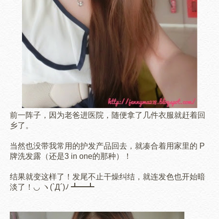
前一阵子，因为老爸进医院，随便拿了几件衣服就
赶着回
乡了。
当然也没带我常用的护发产品回去，就凑合着用家里的 P
牌洗发露（还是3 in one的那种）！
结果就变这样了！
发尾不止
干燥纠结
，就连发色也开始暗
淡了！
◡ ヽ(`Д´)ﾉ ┻━┻