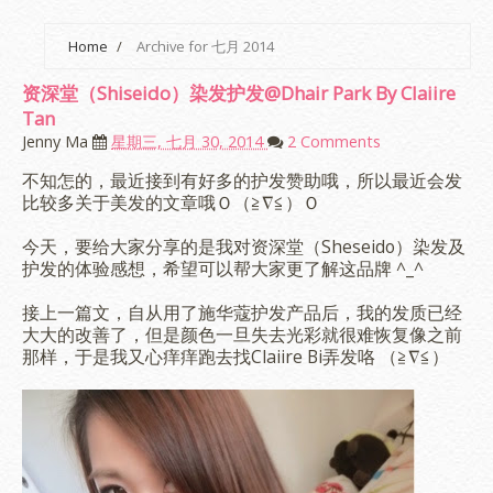
Home
/
Archive for 七月 2014
资深堂（Shiseido）染发护发@Dhair Park By Claiire
Tan
Jenny Ma
星期三, 七月 30, 2014
2 Comments
不知怎的，最近接到有好多的护发赞助哦，所以最近会发
比较多关于美发的文章哦Ｏ（≧∇≦）Ｏ
今天，要给大家分享的是我对资深堂（Sheseido）染发及
护发的体验感想，希望可以帮大家更了解这品牌 ^_^
接上一篇文，自从用了施华蔻护发产品后，我的发质已经
大大的改善了，但是颜色一旦失去光彩就很难恢复像之前
那样，于是我又心痒痒跑去找Claiire Bi弄发咯 （≧∇≦）