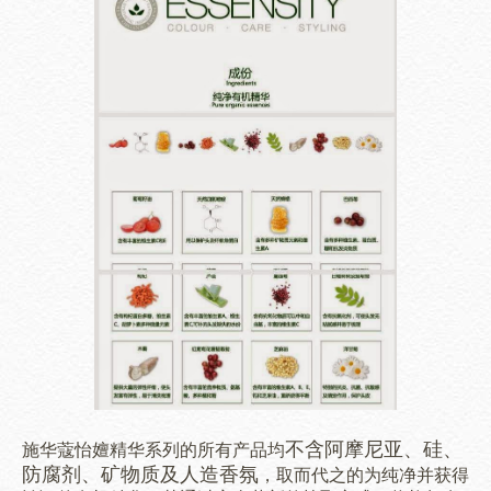
不含阿摩尼亚、硅、
施华蔻怡嬗精华系列的
所有产品均
防腐剂、矿物质及人造香氛
，取而代之的为纯净并获得