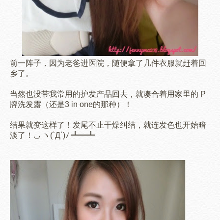
前一阵子，因为老爸进医院，随便拿了几件衣服就
赶着回
乡了。
当然也没带我常用的护发产品回去，就凑合着用家里的 P
牌洗发露（还是3 in one的那种）！
结果就变这样了！
发尾不止
干燥纠结
，就连发色也开始暗
淡了！
◡ ヽ(`Д´)ﾉ ┻━┻