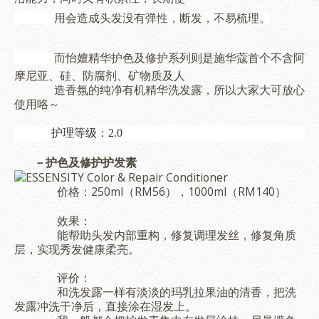
用会造
成头发没有弹性，断发，不易梳理。
怡嬗精华护色及修护系列则是施华蔻首个不含阿
而
摩尼亚、硅、防腐剂、矿物质及人
造香氛的纯净有机精华洗发露，所以大家大可放心
使用咯～
护理等级：2.0
－护色及修护
护发素
250ml（RM56），1000ml（RM140）
价格：
效果：
能帮助头发内部重构，修复调理发丝，修复角质
层，实现秀发健康柔亮。
评价：
和洗发露一样有淡淡的玛乳拉果油的清香，把洗
发露冲洗干净后，直接涂在湿发上。