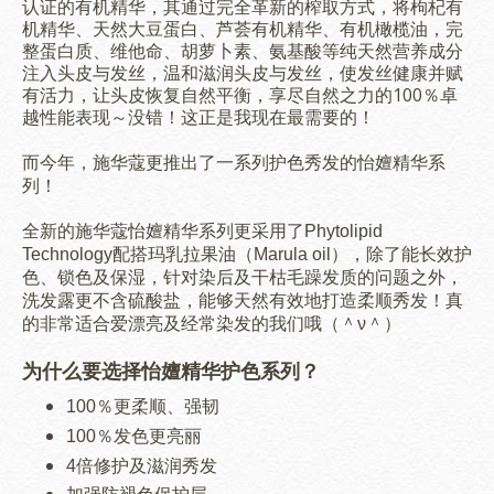
认证的有机精华，其通过完全革新的榨取方式，将枸杞有
机精华、天然大豆蛋白、芦荟有机精华、有机橄榄油，完
整蛋白质、维他命、胡萝卜素、氨基酸等纯天然营养成分
注入头皮与发丝，温和滋润头皮与发丝，使发丝健康并赋
有活力，让头皮恢复自然平衡，享尽自然之力的100％卓
越性能表现～没错！这正是我现在最需要的！
怡嬗精华系
而今年，施华蔻更推出了一系列护色秀发的
列！
全新的施华蔻怡嬗精华系列更采用了Phytolipid
Technology配搭
玛乳拉果油（Marula oil），除了
能长效护
色、锁色及保湿，针对染后及干枯毛躁发质的问题之外
，
洗发露更不含硫酸盐，能够天然有效地打造柔顺秀发！真
的非常适合爱漂亮及经常染发的我们哦（＾ν＾）
为什么要选择
怡嬗精华
护色
系列？
100％更柔顺、强韧
100％发色更亮丽
4倍修护及滋润秀发