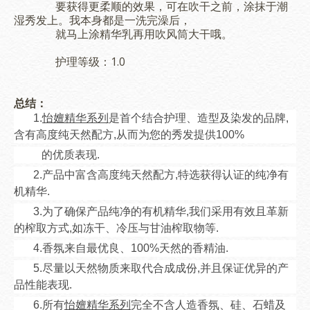
要获得更柔顺的效果，可在吹干之前，涂抹于潮
湿秀发上。我本身都是一洗完澡后，
就马上涂精华乳再用吹风筒大干哦。
护理等级：1.0
总结：
1.
怡嬗精华系列
是首个结合护理、造型及染发的品牌,
含有高度纯天然配方,从而为您的秀发提供100%
的优质表现.
2.产品中富含高度纯天然配方,特选获得认证的纯净有
机精华.
3.为了确保产品纯净的有机精华,我们采用有效且革新
的榨取方式,如冻干、冷压与甘油榨取物等.
4.香氛来自最优良、100%天然的香精油.
5.尽量以天然物质来取代合成成份,并且保证优异的产
品性能表现.
6.所有
怡嬗精华系列
完全不含人造香氛、硅、石蜡及