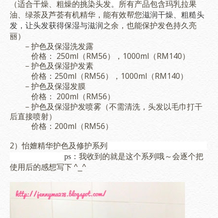
（适合干燥、粗燥的挑染头发
。
所有产品包含玛乳拉果
油、绿茶及芦荟有机精华，能有效帮您
滋润干燥、粗糙头
发，让头发获得保湿与滋润
之余，也能保护发色持久亮
丽）
－护色及保湿洗发露
价格： 250ml（RM56），1000ml（RM140）
－护色及
保湿
护发素
250ml（RM56），1000ml（RM140）
价格：
－护色及
保湿
发膜
200ml（RM56）
价格：
－护色及
保湿护发喷雾（不需清洗，头发以毛巾打干
后直接喷射）
价格：200ml（RM56）
2）
怡嬗精华护色及修护系列
ps：
我收到的就是这个系列哦～会逐个把
使用后的感想写下 ^_^