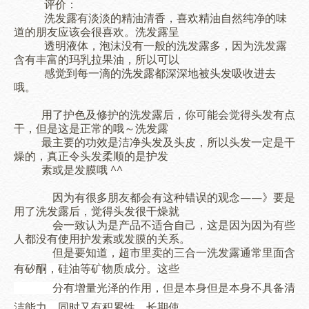
评价：
洗发露有淡淡的精油清香，喜欢精油自然纯净的味
道的朋友应该会很喜欢。洗发露呈
透明液体，泡沫没有一般的洗发露多，因为洗发露
含有丰富的玛乳拉果油，所以可以
感觉到每一滴的洗发露都深深地被头发吸收进去
哦。
用了护色及修护的洗发露后，你可能会觉得头发有点
干，但是这是正常的哦～洗发露
最主要的功效是洁净头发及头皮，所以头发一定是干
燥的，真正令头发柔顺的是护发
素或是发膜哦 ^^
因为有很多朋友都会有这种错误的观念——》要是
用了洗发露后，觉得头发很干燥就
会一致认为是产品不适合自己，这是因为因为有些
人都没有使用护发素或发膜的关系。
但是要知道，超市里卖的三合一洗发露通常里面含
有
矽酮，硅油等矿物质成分。这些
分有增
量光泽的作用，但是本身
但是本身不具备清
洁能力，同时又有积累性，长期使