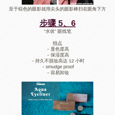
至于棕色的眼影就用尖头的眼影棒扫在眼角下方
步骤 5、6
“水状” 眼线笔
特点
－显色度高
－保湿度高
－持久不脱妆高达 12 小时
－smudge proof
－容易卸妆