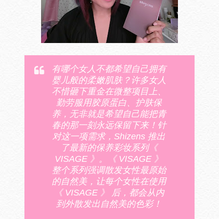
有哪个女人不都希望自己拥有
婴儿般的柔嫩肌肤？许多女人
不惜砸下重金在微整项目上、
勤劳服用胶原蛋白、护肤保
养，无非就是希望自己能把青
春的那一刻永远保留下来！针
对这一项需求，Shizens 推出
了最新的保养彩妆系列《
VISAGE 》。《 VISAGE 》
整个系列强调散发女性最原始
的自然美，让每个女性在使用
《 VISAGE 》 后，都会从内
到外散发出自然美的色彩！