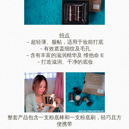
特点
－超轻薄、服帖，适用于妆前打底
－有效遮盖细纹及毛孔
－含有丰富的滋润精华及 维他命 E
－打造滋润、干净的底妆
整套产品包含一支粉底棒和一支粉底刷，轻巧且方
便携带