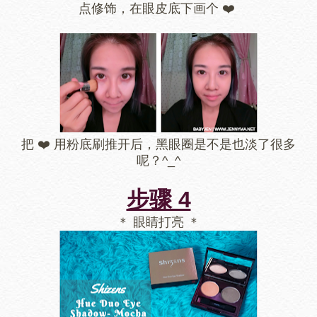
点修饰，在眼皮底下画个 ❤️
把 ❤️ 用粉底刷推开后，黑眼圈是不是也淡了很多
呢？^_^
步骤 4
＊ 眼睛打亮 ＊