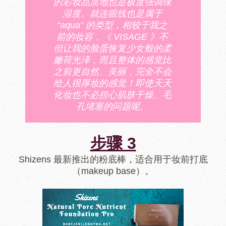
的彩妆品质地也是极度强调保
湿度。就连眼线也是属于
“aqua” 的类型，相较于我之
前的妆容，
《 VISAGE 》不
但让我的脸蛋恢复少女般的柔
嫩荷光泽，而且整体的感觉比
之前更自然、美丽，完全不会
给人很厚妆的感觉！即使天天
化妆也不必担心肌肤干燥、毛
孔堵塞的问题呢。
步骤 3
Shizens 最新推出的粉底棒，适合用于妆前打底
（makeup base）。