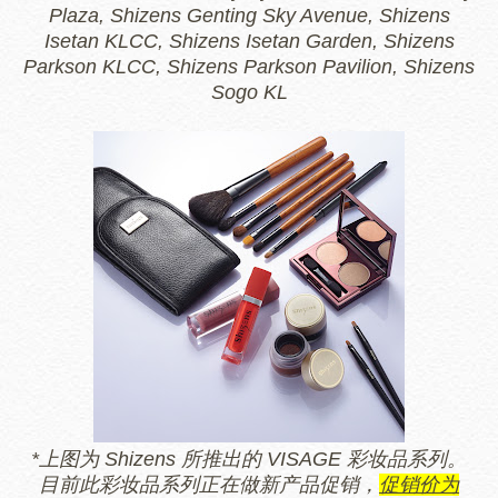
Plaza,
Shizens Genting Sky Avenue,
Shizens
Isetan KLCC,
Shizens Isetan Garden,
Shizens
Parkson KLCC,
Shizens Parkson Pavilion,
Shizens
Sogo KL
*上图为 Shizens 所推出的 VISAGE 彩妆品系列。
目前此彩妆品系列正在做新产品促销，
促销价为