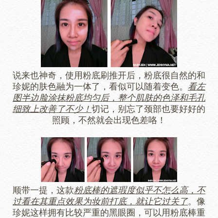
说来也神奇，使用粉底刷推开后，粉底很自然的和
珍妮的肤色融为一体了，看似可以随着变色。
看左
图半边脸涂抹粉底均匀后，整个肌肤的色泽和毛孔
细致上改善了不少！
切记，别忘了颈部也要好好的
照顾，不然就会出现色差咯！
顺带一提，这款
粉底棒的遮瑕度似乎不怎么高，不
过看在其重点效果为妆前打底，就让它过关了
。像
珍妮这样拥有比较严重的黑眼圈，可以用粉底棒重