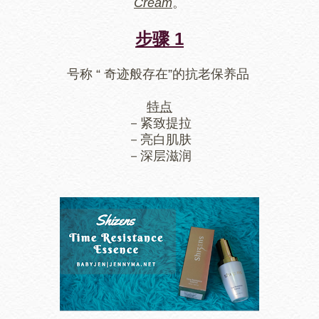
Cream
。
步骤 1
号称 “ 奇迹般存在”的抗老保养品
特点
－紧致提拉
－亮白肌肤
－深层滋润