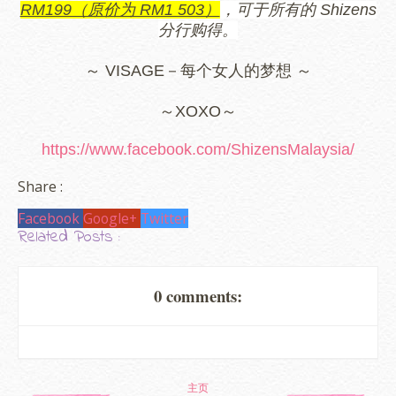
RM199（原价为 RM1 503）
，可于所有的 Shizens
分行购得。
～ VISAGE－每个女人的梦想 ～
～XOXO～
https://www.facebook.com/ShizensMalaysia/
Share :
Facebook
Google+
Twitter
Related Posts :
0 comments:
主页