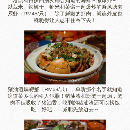
港剧看得多的朋友都会知道的海鲜－濑尿虾～
以蒜米、
辣椒干、虾米和菜谱一起爆炒的避风塘瀨
尿虾（RM45/只），除了鲜嫩的虾肉，就连外皮也
酥脆得让人忍不住吞下去！
猪油渣焗螃蟹（RM68/只），单听那个名字就知道
这道菜多么的引人犯罪！猪油渣和螃蟹一起焗，蟹
肉不但吸收了猪油香，吃剩的猪油渣还可以捞饭
吃，好吧……减肥先放边去～