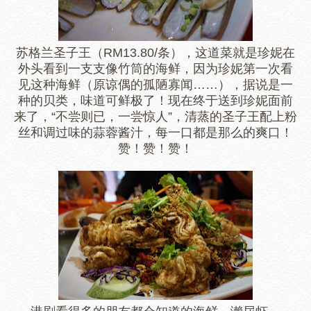
苏格兰圣子王（RM13.80/条），这道菜就是珍妮在
外头看到一支支像竹筒的海鲜，因为珍妮第一次看
见这种海鲜（原谅偶的孤陋寡闻……），据说是一
种的贝类，味道可鲜极了！现在终于送到珍妮面前
来了，
“不尝则已，一尝惊人”，清蒸的圣子王配上粉
丝和调过味的蒜蓉酱汁，每一口都是那么的爽口！
赞！赞！赞！