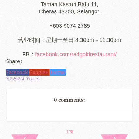
Taman Kasturi,
Batu 11,
Cheras 43200, Selangor.
+603 9074 2785
营业时间：星期一至日 4.30pm－11.30pm
FB：
facebook.com/redgoldrestaurant/
Share :
Facebook
Google+
Twitter
Related Posts :
0 comments:
主页
‹
›