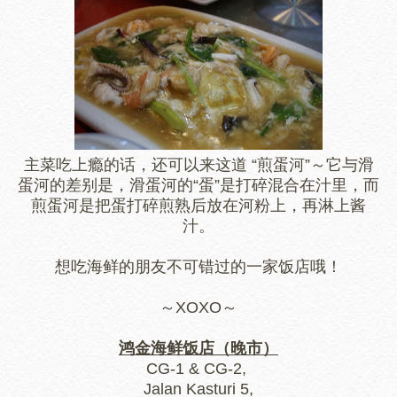
主菜吃上瘾的话，还可以来这道 “煎蛋河”～它与滑
蛋河的差别是，滑蛋河的“蛋”是打碎混合在汁里，而
煎蛋河是把蛋打碎煎熟后放在河粉上，再淋上酱
汁。
想吃海鲜的朋友不可错过的一家饭店哦！
～XOXO～
鸿金海鲜饭店（晚市）
CG-1 & CG-2,
Jalan Kasturi 5,