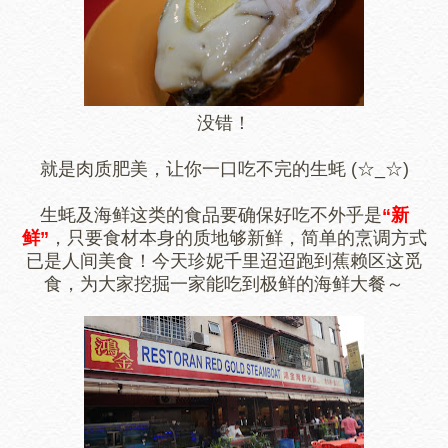
没错！
就是肉质肥美，让你一口吃不完的生蚝 (☆_☆)
生蚝及海鲜这类的食品要确保好吃不外乎是
“新
鲜”
，只要食材本身的质地够新鲜，简单的烹调方式
已是人间美食！今天珍妮千里迢迢跑到蕉赖区这觅
食，为大家挖掘一家能吃到极鲜的海鲜大餐～