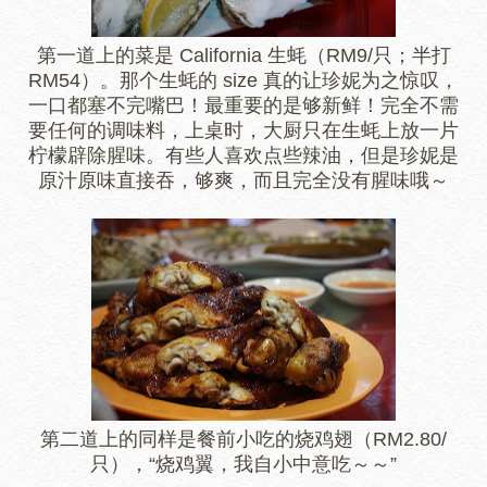
第一道上的菜是 California 生蚝（
RM9/只；半打
RM54）
。那个生蚝的 size 真的让珍妮为之惊叹，
一口都塞不完嘴巴！最重要的是够新鲜！完全不需
要任何的调味料，上桌时，大厨只在生蚝上放一片
柠檬辟除腥味。有些人喜欢点些辣油，但是珍妮是
原汁原味直接吞，够爽，而且完全没有腥味哦～
第二道上的同样是餐前小吃的烧鸡翅（RM2.80/
只），“烧鸡翼，我自小中意吃～～”