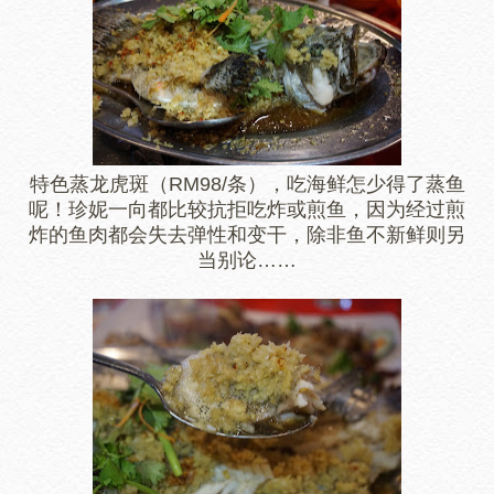
特色蒸龙虎斑（RM98/条），吃海鲜怎少得了蒸鱼
呢！珍妮一向都比较抗拒吃炸或煎鱼，因为经过煎
炸的鱼肉都会失去弹性和变干，除非鱼不新鲜则另
当别论……