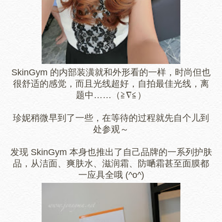
SkinGym 的内部装潢就和外形看的一样，时尚但也
很舒适的感觉，而且光线超好，自拍最佳光线，离
题中……（≧∇≦）
珍妮稍微早到了一些，在等待的过程就先自个儿到
处参观～
发现 SkinGym 本身也推出了自己品牌的一系列护肤
品，从洁面、爽肤水、滋润霜、防嗮霜甚至面膜都
一应具全哦 (^o^)