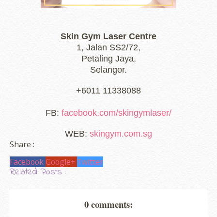
Skin Gym Laser Centre
1, Jalan SS2/72,
Petaling Jaya,
Selangor.
+6011 11338088
FB:
facebook.com/skingymlaser/
WEB:
skingym.com.sg
Share :
Facebook
Google+
Twitter
Related Posts :
0 comments: