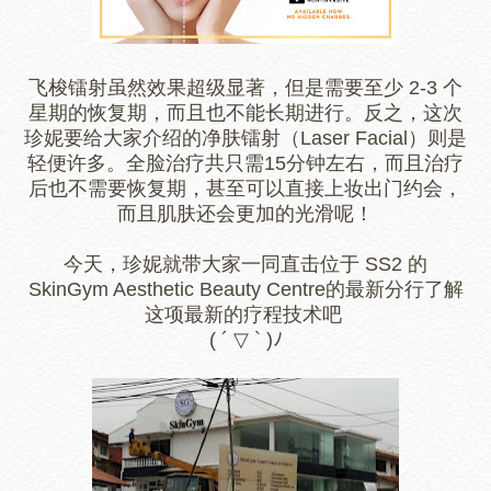
飞梭镭射虽然效果超级显著，但是需要至少 2-3 个
星期的恢复期，而且也不能长期进行。反之，这次
珍妮要给大家介绍的净肤镭射（Laser Facial）则是
轻便许多。
全脸治疗共只需15分钟左右，而且治疗
后也不需要恢复期，甚至可以直接上妆出门约会，
而且肌肤还会更加的光滑呢！
今天，珍妮就带大家一同直击位于 SS2 的
SkinGym Aesthetic Beauty Centre的最新分行了解
这项最新的疗程技术吧
( ´ ▽ ` )ﾉ