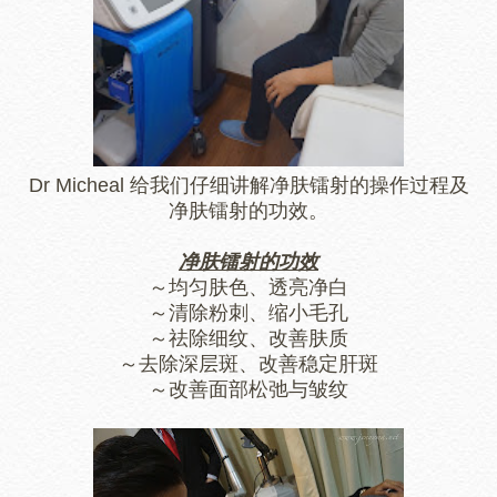
Dr Micheal 给我们仔细讲解净肤镭射的操作过程及
净肤镭射的功效。
净肤镭射的功效
～均匀肤色、透亮净白
～清除粉刺、缩小毛孔
～祛除细纹、改善肤质
～去除深层斑、改善稳定肝斑
～改善面部松弛与皱纹