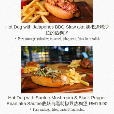
Hot Dog with Jalapenos BBQ Slaw aka 胡椒烧烤沙
拉的热狗堡
＊ Pork sausage, coleslaw, mustard, jalappeno, fries, ham salad.
Hot Dog with Sautee Mushroom & Black Pepper
Bean aka Sautee蘑菇与黑胡椒豆热狗堡 RM16.90
＊ Pork sausage, fries, pasta & ham salad.