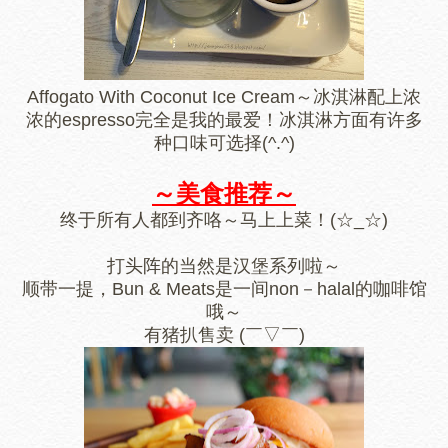
Affogato With Coconut Ice Cream～冰淇淋配上浓
浓的espresso完全是我的最爱！冰淇淋方面有许多
种口味可选择(^.^)
～美食推荐～
终于所有人都到齐咯～马上上菜！(☆_☆)
打头阵的当然是汉堡系列啦～
顺带一提，Bun & Meats是一间non－halal的咖啡馆
哦～
有猪扒售卖 (￣▽￣)