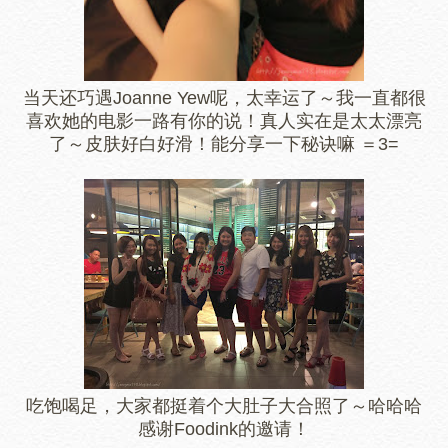
当天还巧遇Joanne Yew呢，太幸运了～我一直都很
喜欢她的电影一路有你的说！真人实在是太太漂亮
了～皮肤好白好滑！能分享一下秘诀嘛 ＝3=
吃饱喝足，大家都挺着个大肚子大合照了～哈哈哈
感谢Foodink的邀请！