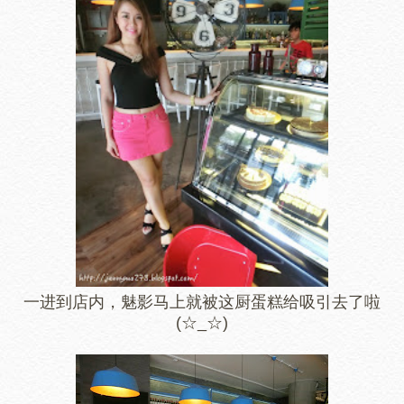
一进到店内，魅影马上就被这厨蛋糕给吸引去了啦
(☆_☆)