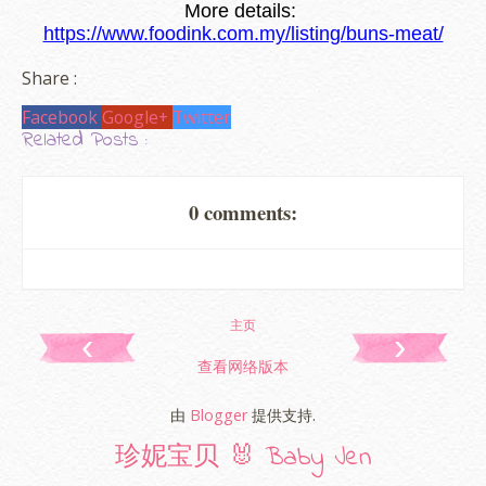
More details
: 
https://www.foodink.com.my/listing/buns-meat/
Share :
Facebook
Google+
Twitter
Related Posts :
0 comments:
主页
‹
›
查看网络版本
由
Blogger
提供支持.
珍妮宝贝 🐰 Baby Jen