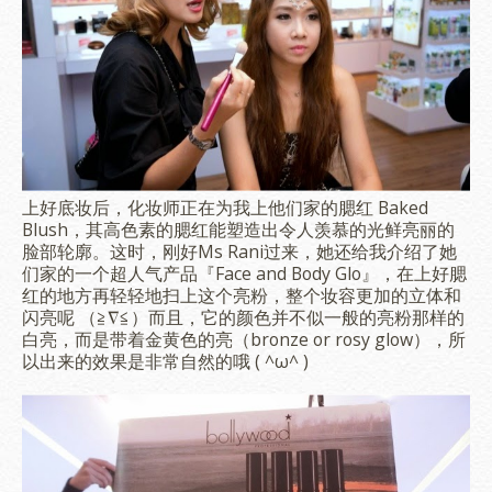
上好底妆后，化妆师正在为我上他们家的腮红 Baked
Blush，其高色素的腮红能塑造出令人羡慕的光鲜亮丽的
脸部轮廓。这时，刚好Ms Rani过来，她还给我介绍了她
们家的一个超人气产品『Face and Body Glo』，在上好腮
红的地方再轻轻地扫上这个亮粉，整个妆容更加的立体和
闪亮呢 （≧∇≦）而且，它的颜色并不似一般的亮粉那样的
白亮，而是带着金黄色的亮（bronze or rosy glow），所
以出来的效果是非常自然的哦 ( ^ω^ )