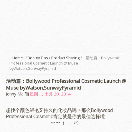
Home
/
Beauty Tips / Product Sharing
/
活动篇：Bollywood
Professional Cosmetic Launch @ Muse
byWatson,SunwayPyramid
活动篇：Bollywood Professional Cosmetic Launch @
Muse byWatson,SunwayPyramid
Jenny Ma
星期一, 十月 20, 2014
想找个颜色鲜艳又持久的化妆品吗？那么Bollywood
Professional Cosmetic肯定就是你的最佳选择啦
☆〜（ゝ。∂）