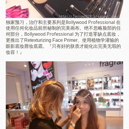
独家预习，治疗和主要系列是
Bollywood Professional 在
使用任何化妆品前所秘制的完美画布。
绝不忽略脸部的任
Bollywood Professional
何部分，
为了打造零缺点底妆，
更推出了Retexturizing Face Primer、使用植物学灌输的
眼影底妆唇妆底霜。『只有好的肤质才能化出完美无瑕的
妆容！』