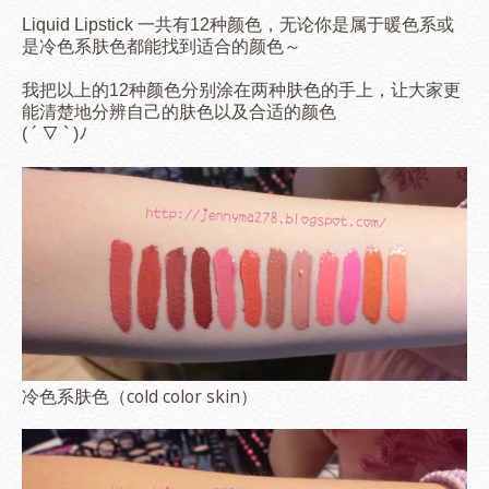
Liquid Lipstick 一共有12种颜色，无论你是属于暖色系或
是冷色系肤色都能找到适合的颜色～
我把以上的12种颜色分别涂在两种肤色的手上，让大家更
能清楚地分辨自己的肤色以及合适的颜色
( ´ ▽ ` )ﾉ
冷色系肤色（cold color skin）