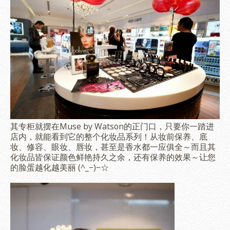
其专柜就摆在Muse by Watson的正门口，只要你一踏进
店内，就能看到它的整个化妆品系列！从妆前保养、底
妆、修容、眼妆、唇妆，甚至是香水都一应俱全～而且其
化妆品皆保证颜色鲜艳持久之余，还有保养的效果～让您
的脸蛋越化越美丽 (^_−)−☆