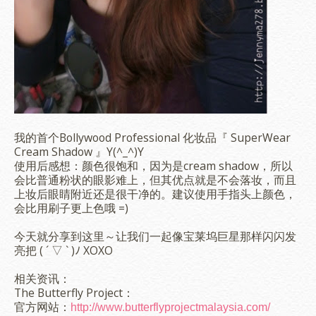
我的首个Bollywood Professional 化妆品『 SuperWear
Cream Shadow 』Y(^_^)Y
使用后感想：颜色很饱和，因为是cream shadow，所以
会比普通粉状的眼影难上，但其优点就是不会落妆，而且
上妆后眼睛附近还是很干净的。建议使用手指头上颜色，
会比用刷子更上色哦 =)
今天就分享到这里～让我们一起像宝莱坞巨星那样闪闪发
亮把 ( ´ ▽ ` )ﾉ XOXO
相关资讯：
The Butterfly Project：
官方网站：
http://www.butterflyprojectmalaysia.com/