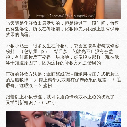
当天我是化好妆出席活动的，但是经过了一段时间，妆容
已有些落妆。所以在补妆前，化妆师先为我涂上拥有保养
效果的底霜。
补妆小贴士～很多女生在补妆时，都会直接拿蜜粉或修容
粉扑上（包括我 =p ），结果脸上的油光不止没有被盖
掉，有时底妆反而变得一块块地，好像脱皮那样！现在我
终于知道原因了，因为这样的补妆方式是错误的！
正确的补妆方法是：拿面纸或吸油面纸用按压方式把脸上
的油脂吸掉 －》搽上精华素或拥有保养效果的底霜 －》遮
瑕膏／遮瑕液 －》蜜粉
跟着以上补妆步骤，就可以避免卡粉或不上妆的状况了，
又学到新知识了～
(^O^)／