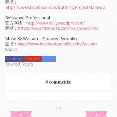
面书：
https://www.facebook.com/ButterflyProjectMalaysia
Bollywood Professional：
官方网站：
http://www.bollywoodpro.com/
面书：
https://www.facebook.com/bollywoodPRO
Muse By Watson （Sunway Pyramid）
面书：
https://www.facebook.com/MusebyWatsons
Share :
Facebook
Google+
Twitter
Related Posts :
0 comments:
主页
‹
›