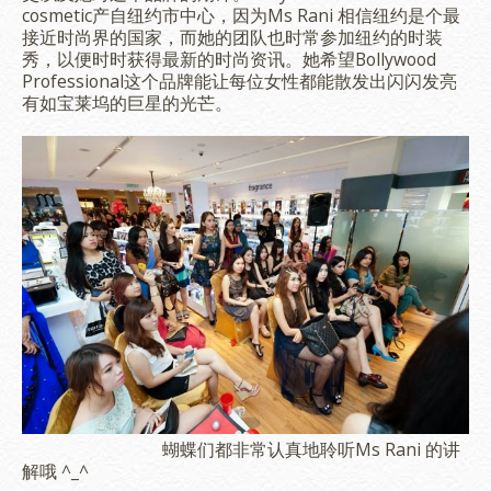
cosmetic产自纽约市中心，因为Ms Rani 相信纽约是个最
接近时尚界的国家，而她的团队也时常参加纽约的时装
秀，以便时时获得最新的时尚资讯。她希望Bollywood
Professional这个品牌能让每位女性都能散发出闪闪发亮
有如宝莱坞的巨星的光芒。
蝴蝶们都非常认真地聆听Ms Rani 的讲
解哦 ^_^