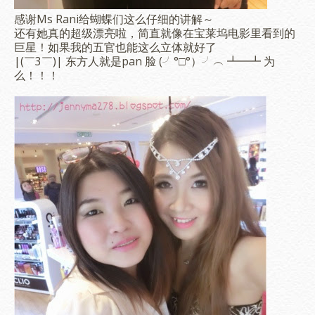
感谢Ms Rani给蝴蝶们这么仔细的讲解～
还有她真的超级漂亮啦，简直就像在宝莱坞电影里看到的
巨星！如果我的五官也能这么立体就好了
|(￣3￣)| 东方人就是pan 脸 (╯°□°）╯︵ ┻━┻ 为
么！！！