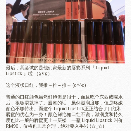
最后，我尝试的是他们家最新的唇彩系列『 Liquid
Lipstick 』啦 （≧∇≦）
这个液状口红，我推～推～推～ (o^^o)
普通的口红颜色虽然鲜艳但是很干，而且吃个东西或喝水
后，很容易就掉了。唇蜜的话，虽然滋润度够，但是略嫌
颜色不够特出。而这个 Liquid Lipstick正正结合了口红和
唇蜜的优点为一身！颜色鲜艳如口红不说，滋润度和持久
度也比一般的唇蜜更上一层楼！一瓶 Liquid Lipstick 叫价
RM90，价格也非常合理，绝对要入手啦 (☆_☆)