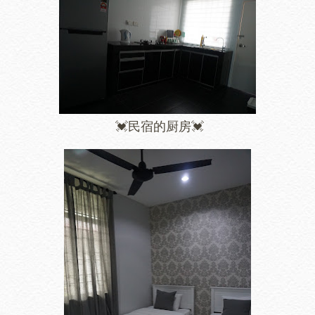
💓民宿的厨房💓