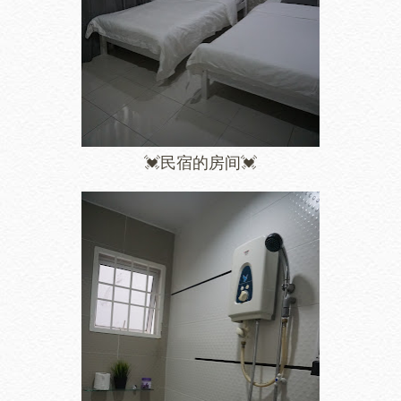
💓民宿的房间💓