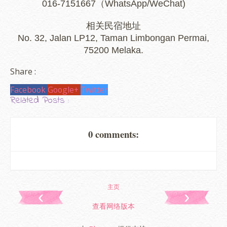
016-7151667（WhatsApp/WeChat)
相关民宿地址
No. 32, Jalan LP12, Taman Limbongan Permai,
75200 Melaka.
Share :
Facebook
Google+
Twitter
Related Posts :
0 comments:
主页
‹
›
查看网络版本