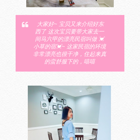
大家好~ 宝贝又来介绍好东
西了
这次宝贝要带大家去一
间马六甲的漂亮民宿叫做 💓
小草的宿💓~ 这家民宿的环境
非常漂亮也很干净，住起来真
的蛮舒服下的，嘻嘻