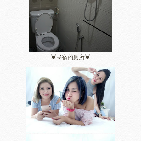
💓民宿的厕所💓