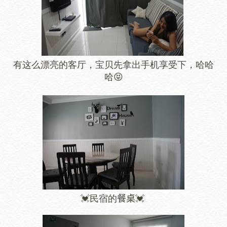
有这么漂亮的客厅，宝贝先拿出手机享受下，哈哈
哈😝
💓民宿的
餐桌
💓